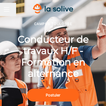
Partager la page
MENU CARRIÈRE
CAMPUS TOULOUSE
Conducteur de
travaux H/F -
Formation en
alternance
Postuler