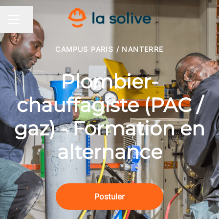
Partager la page
MENU CARRIÈRE
CAMPUS PARIS / NANTERRE
Plombier-
chauffagiste (PAC /
gaz) - Formation en
alternance
Postuler