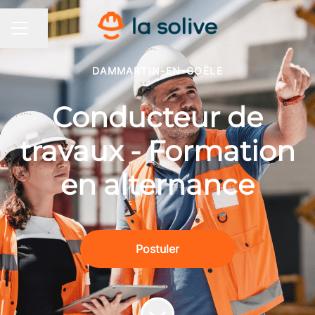
Partager la page
MENU CARRIÈRE
DAMMARTIN-EN-GOËLE
Conducteur de
travaux - Formation
en alternance
Postuler