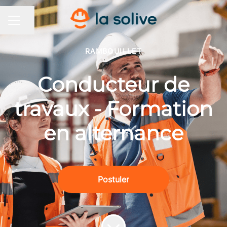
Partager la page
MENU CARRIÈRE
RAMBOUILLET
Conducteur de
travaux - Formation
en alternance
Postuler