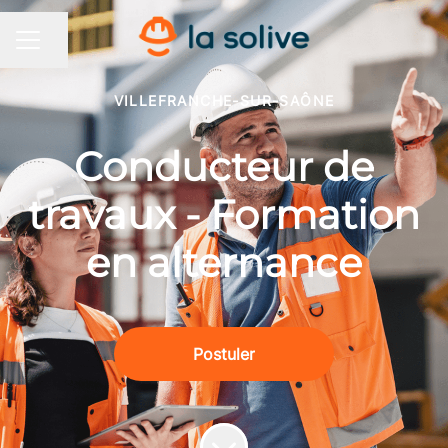
Partager la page
MENU CARRIÈRE
VILLEFRANCHE-SUR-SAÔNE
Conducteur de
travaux - Formation
en alternance
Postuler