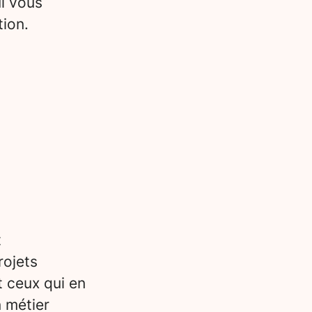
i vous
tion.
t
rojets
t ceux qui en
n métier