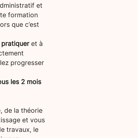
dministratif et
tte formation
lors que c’est
 pratiquer
et à
ectement
llez progresser
us les 2 mois
, de la théorie
tissage et vous
e travaux, le