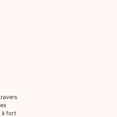
travers
des
 à fort