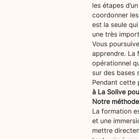
les étapes d’un 
coordonner les 
est la seule qui
une très impor
Vous poursuiv
apprendre. La 
opérationnel qu
sur des bases s
Pendant cette 
à La Solive po
Notre méthode :
La formation es
et une immersi
mettre directem