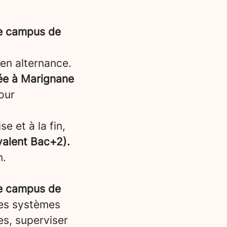
re campus de
en alternance.
sée à Marignane
pour
e et à la fin,
ivalent Bac+2).
n.
re campus de
les systèmes
es, superviser