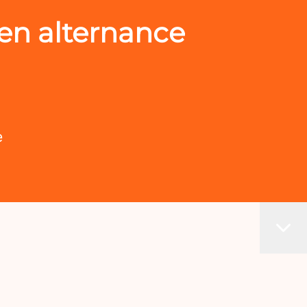
en alternance
e