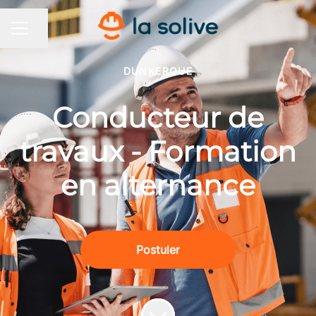
Partager la page
MENU CARRIÈRE
DUNKERQUE
Conducteur de
travaux - Formation
en alternance
Postuler