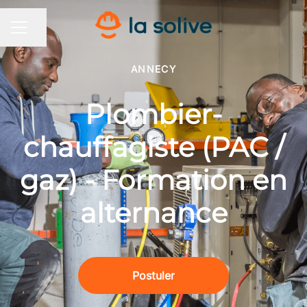
Partager la page
MENU CARRIÈRE
ANNECY
Plombier-
chauffagiste (PAC /
gaz) - Formation en
alternance
Postuler