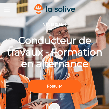
Partager la page
MENU CARRIÈRE
VÉNISSIEUX
Conducteur de
travaux - Formation
en alternance
Postuler