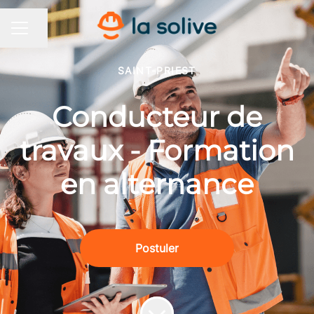
Partager la page
MENU CARRIÈRE
SAINT-PRIEST
Conducteur de
travaux - Formation
en alternance
Postuler