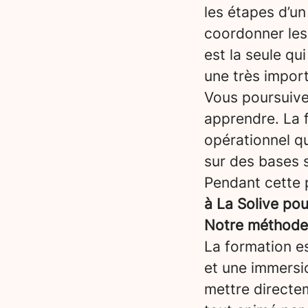
les étapes d’un 
coordonner les 
est la seule qui
une très impor
Vous poursuiv
apprendre. La 
opérationnel qu
sur des bases s
Pendant cette 
à La Solive po
Notre méthode :
La formation es
et une immersi
mettre directem