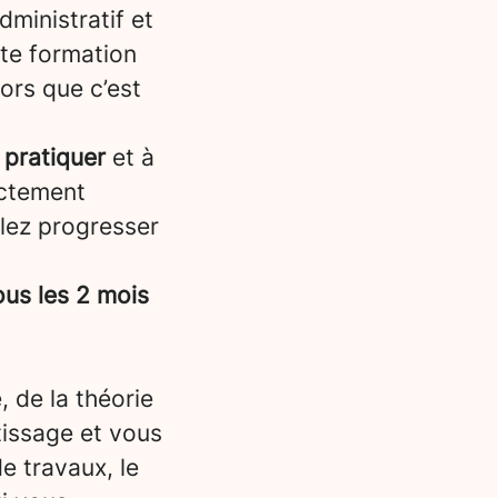
dministratif et
tte formation
lors que c’est
 pratiquer
et à
ectement
llez progresser
us les 2 mois
, de la théorie
tissage et vous
e travaux, le