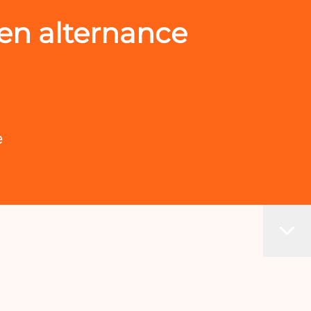
en alternance
e