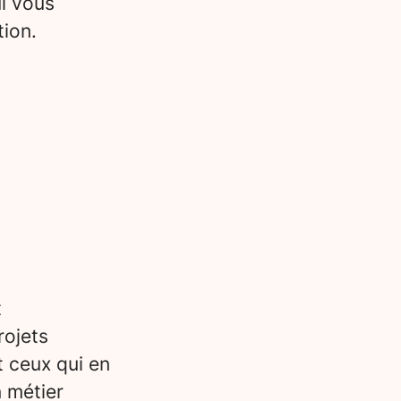
i vous
tion.
t
rojets
t ceux qui en
n métier