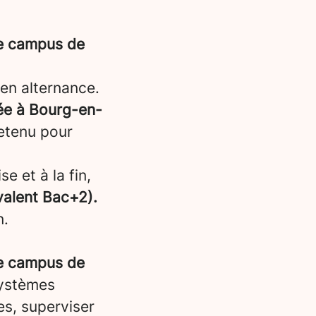
re campus de
en alternance.
sée à Bourg-en-
retenu pour
e et à la fin,
ivalent Bac+2).
n.
re campus de
systèmes
es, superviser