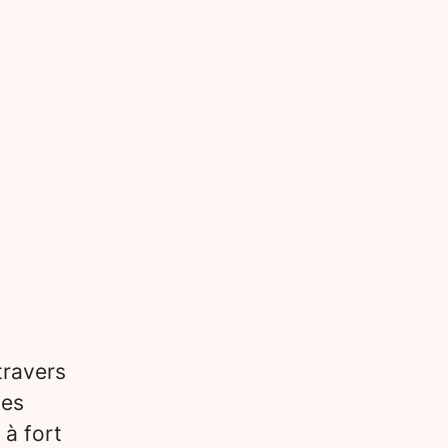
travers
des
 à fort