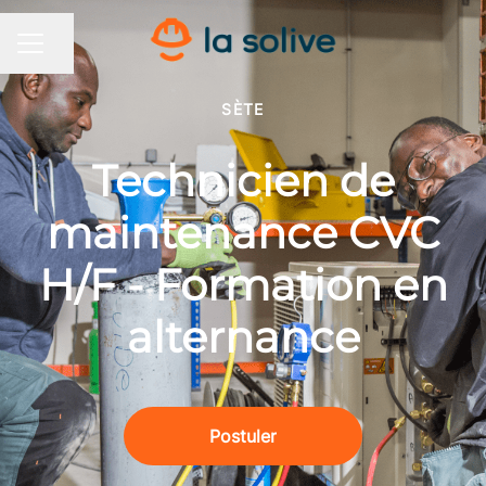
Partager la page
MENU CARRIÈRE
SÈTE
Technicien de
maintenance CVC
H/F - Formation en
alternance
Postuler