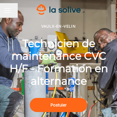
Partager la page
MENU CARRIÈRE
VAULX-EN-VELIN
Technicien de
maintenance CVC
H/F - Formation en
alternance
Postuler