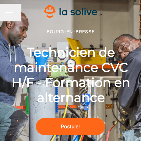
Partager la page
MENU CARRIÈRE
BOURG-EN-BRESSE
Technicien de
maintenance CVC
H/F - Formation en
alternance
Postuler