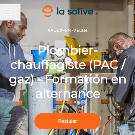
Partager la page
MENU CARRIÈRE
VAULX-EN-VELIN
Plombier-
chauffagiste (PAC /
gaz) - Formation en
alternance
Postuler