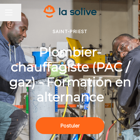
Partager la page
MENU CARRIÈRE
SAINT-PRIEST
Plombier-
chauffagiste (PAC /
gaz) - Formation en
alternance
Postuler