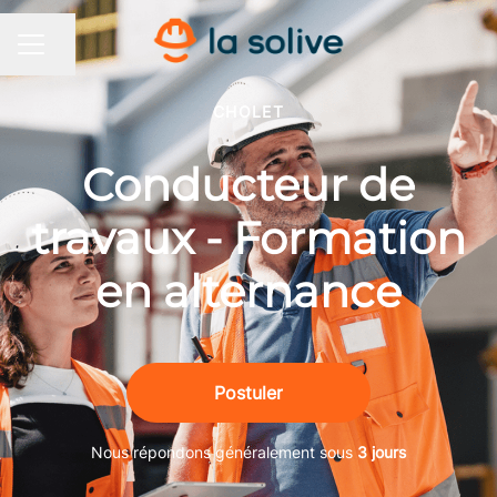
Partager la page
MENU CARRIÈRE
CHOLET
Conducteur de
travaux - Formation
en alternance
Postuler
Nous répondons généralement sous
3 jours