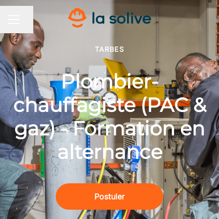
Partager la page
MENU CARRIÈRE
TARBES
Plombier-
chauffagiste (PAC &
gaz) - Formation en
alternance
Postuler