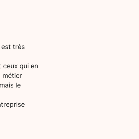
t
 est très
t ceux qui en
n métier
mais le
treprise