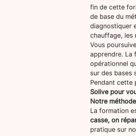
fin de cette fo
de base du méti
diagnostiquer e
chauffage, les 
Vous poursuiv
apprendre. La 
opérationnel qu
sur des bases s
Pendant cette 
Solive pour vo
Notre méthode :
La formation es
casse, on répa
pratique sur n