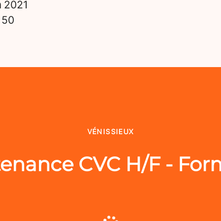
n
2021
s
50
VÉNISSIEUX
enance CVC H/F - For