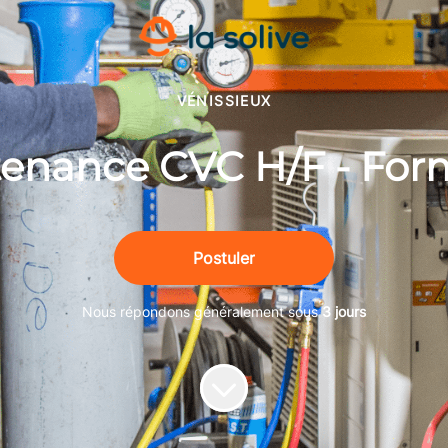
VÉNISSIEUX
enance CVC H/F - For
Postuler
Nous répondons généralement sous
3 jours