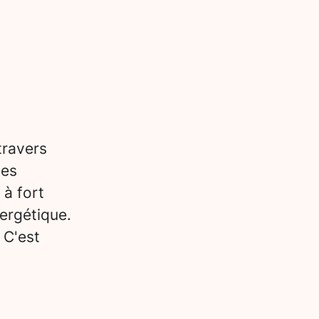
travers
des
 à fort
ergétique.
 C'est