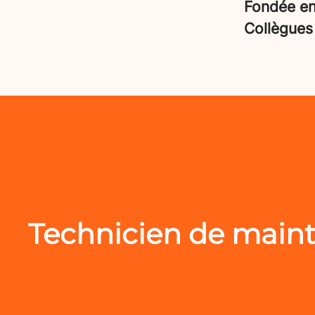
Fondée e
Collègue
Technicien de maint