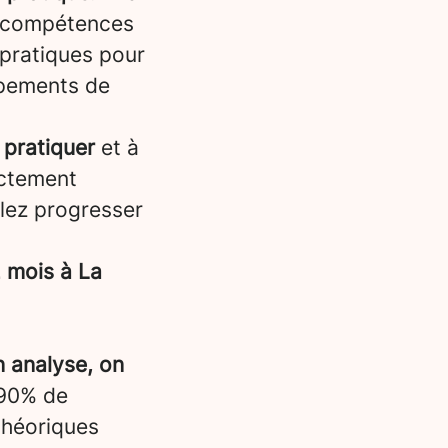
es compétences
 pratiques pour
uipements de
 pratiquer
et à
ectement
llez progresser
 mois à La
n analyse, on
 90% de
théoriques