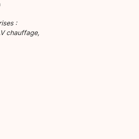
n
ises :
V chauffage,