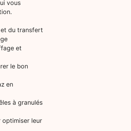
qui vous
tion.
et du transfert
age
ffage et
rer le bon
az en
oêles à granulés
 optimiser leur