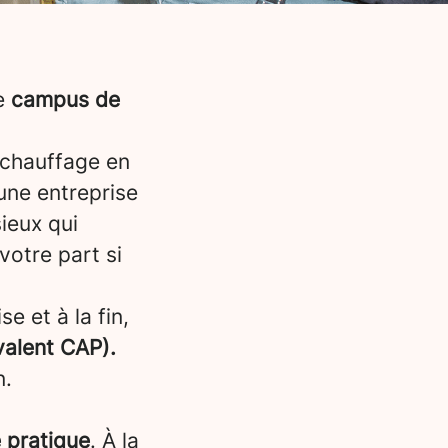
re
campus de
 chauffage en
une entreprise
ieux qui
votre part si
e et à la fin,
valent CAP).
n.
 pratique
. À la