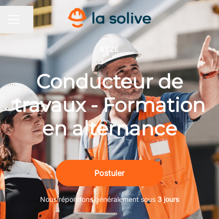
Partager la page
MENU CARRIÈRE
REZÉ
Conducteur de
travaux - Formation
en alternance
Postuler
Nous répondons généralement sous
3 jours