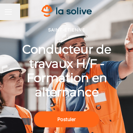
Partager la page
MENU CARRIÈRE
SAINT-ÉTIENNE
Conducteur de
travaux H/F -
Formation en
alternance
Postuler