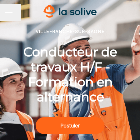
Partager la page
MENU CARRIÈRE
VILLEFRANCHE-SUR-SAÔNE
Conducteur de
travaux H/F -
Formation en
alternance
Postuler