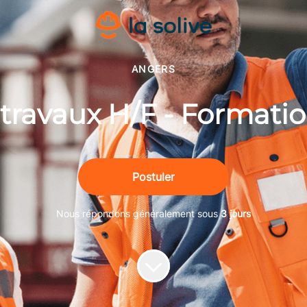
ANGERS
travaux H/F - Formatio
Postuler
Nous répondons généralement sous
3 jours