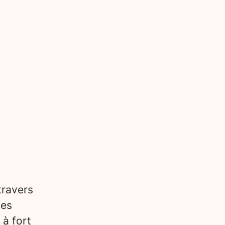
travers
des
 à fort