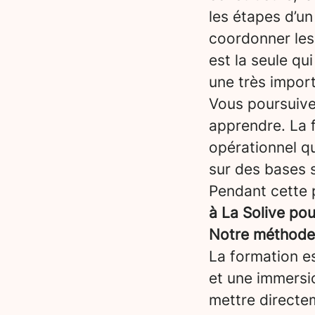
les étapes d’un 
coordonner les 
est la seule qui
une très impor
Vous poursuiv
apprendre. La 
opérationnel qu
sur des bases s
Pendant cette 
à La Solive po
Notre méthode :
La formation es
et une immersi
mettre directem