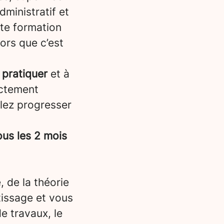
dministratif et
tte formation
lors que c’est
 pratiquer
et à
ectement
llez progresser
us les 2 mois
, de la théorie
tissage et vous
e travaux, le