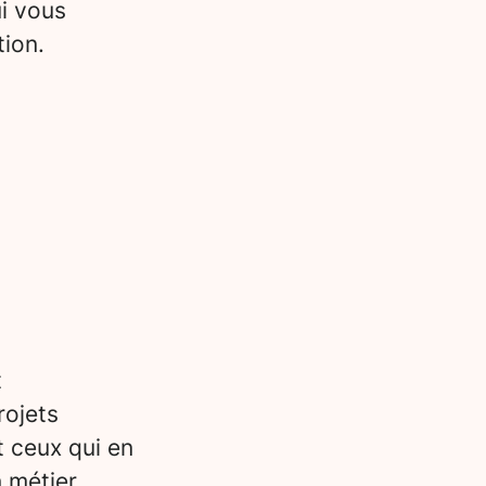
i vous
tion.
t
rojets
t ceux qui en
n métier