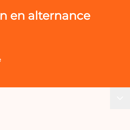
n en alternance
e