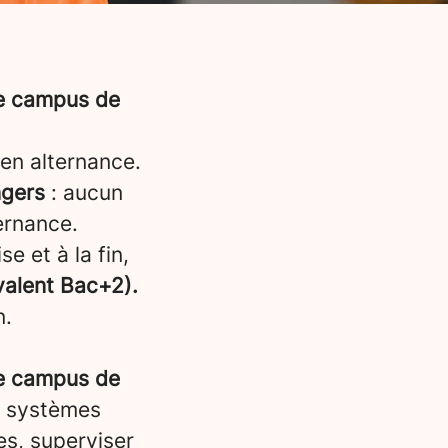
re campus de
en alternance.
gers
: aucun
ternance.
e et à la fin,
ivalent Bac+2).
n.
re campus de
s systèmes
es, superviser