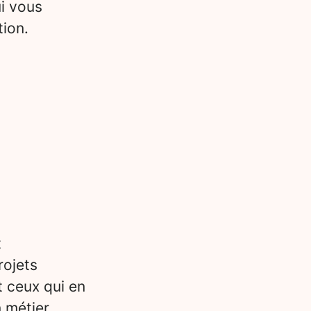
i vous
tion.
t
rojets
t ceux qui en
n métier