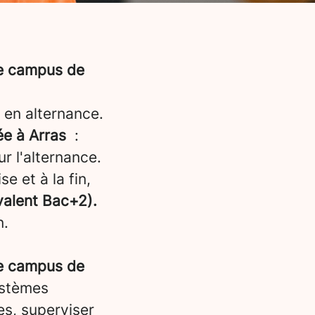
re campus de
 en alternance.
ée à Arras
:
r l'alternance.
e et à la fin,
ivalent Bac+2).
n.
re campus de
ystèmes
es, superviser