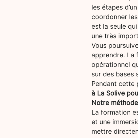
les étapes d’un 
coordonner les 
est la seule qui
une très impor
Vous poursuiv
apprendre. La 
opérationnel qu
sur des bases s
Pendant cette 
à La Solive po
Notre méthode :
La formation es
et une immersi
mettre directem