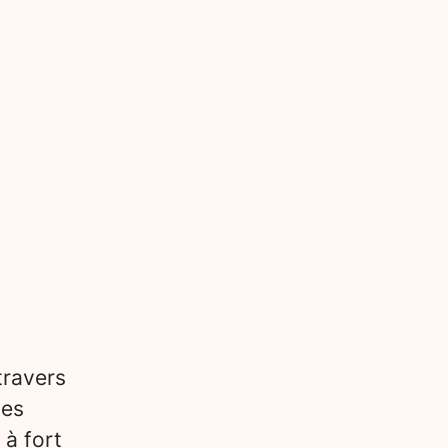
travers
des
 à fort