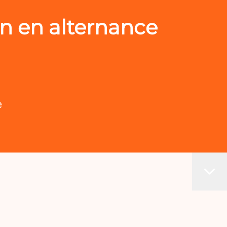
n en alternance
e