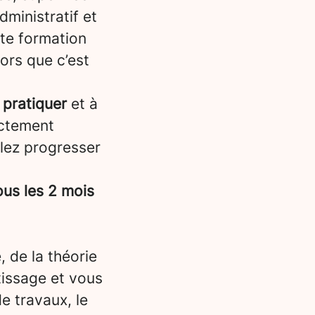
dministratif et
tte formation
lors que c’est
 pratiquer
et à
ectement
llez progresser
us les 2 mois
, de la théorie
tissage et vous
e travaux, le