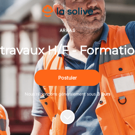
ARRAS
travaux H/F - Formatio
Postuler
Nous répondons généralement sous
3 jours