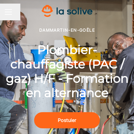
Partager la page
MENU CARRIÈRE
DAMMARTIN-EN-GOËLE
Plombier-
chauffagiste (PAC /
gaz) H/F - Formation
en alternance
Postuler