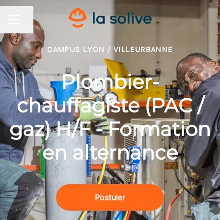
Partager la page
MENU CARRIÈRE
CAMPUS LYON / VILLEURBANNE
Plombier-
chauffagiste (PAC /
gaz) H/F - Formation
en alternance
Postuler