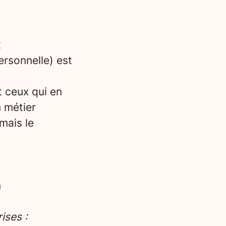
t
ersonnelle) est
t ceux qui en
n métier
mais le
n
ises :