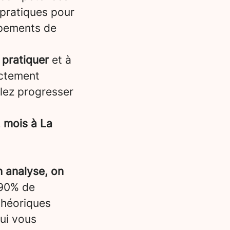
 pratiques pour
uipements de
 pratiquer
et à
ectement
llez progresser
 mois à La
n analyse, on
 90% de
théoriques
qui vous