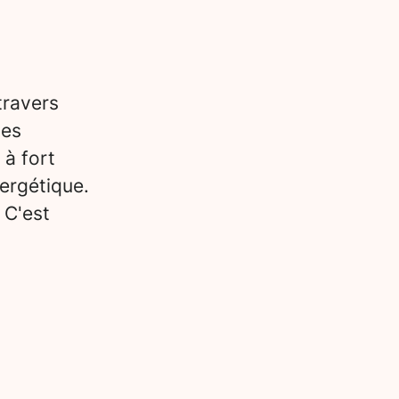
travers
des
 à fort
ergétique.
 C'est