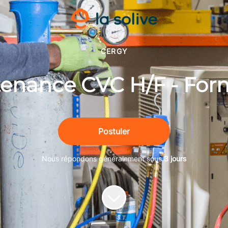
CERGY
enance CVC H/F - For
Postuler
Nous répondons généralement sous
3 jours