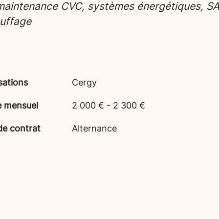
maintenance CVC, systèmes énergétiques, SA
uffage
sations
Cergy
e mensuel
2 000 € - 2 300 €
de contrat
Alternance