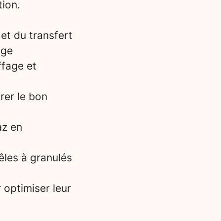
tion.
et du transfert
age
ffage et
rer le bon
az en
oêles à granulés
 optimiser leur