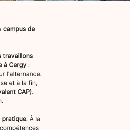
re
campus de
 travaillons
e à Cergy
:
r l'alternance.
e et à la fin,
valent CAP).
n.
 pratique
. À la
es compétences