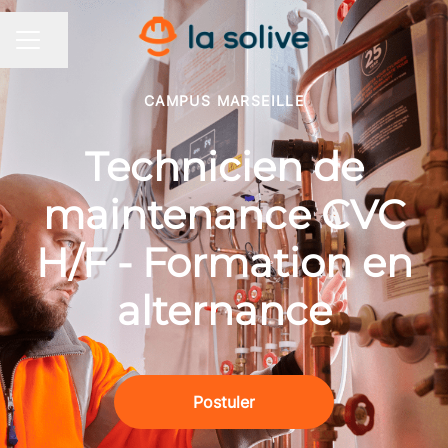
Partager la page
MENU CARRIÈRE
CAMPUS MARSEILLE
Technicien de
maintenance CVC
H/F - Formation en
alternance
Postuler