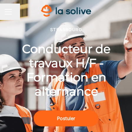
Partager la page
MENU CARRIÈRE
STRASBOURG
Conducteur de
travaux H/F -
Formation en
alternance
Postuler