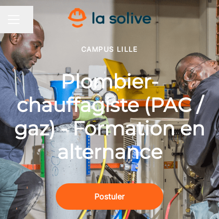
Partager la page
MENU CARRIÈRE
CAMPUS LILLE
Plombier-
chauffagiste (PAC /
gaz) - Formation en
alternance
Postuler