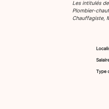
Les intitulés d
Plombier-chauf
Chauffagiste,
Locali
Salair
Type 