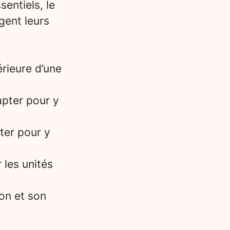
entiels, le
gent leurs
érieure d’une
apter pour y
ter pour y
 les unités
ion et son