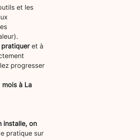
tils et les
aux
les
leur).
 pratiquer
et à
ectement
llez progresser
 mois à La
 installe, on
de pratique sur