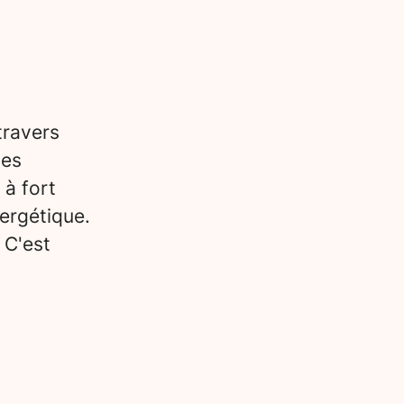
travers
des
 à fort
ergétique.
 C'est