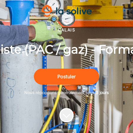
CALAIS
ste (PAC / gaz) - Form
Postuler
Nous répondons généralement sous
3 jours