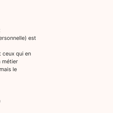
t
ersonnelle) est
t ceux qui en
n métier
mais le
n