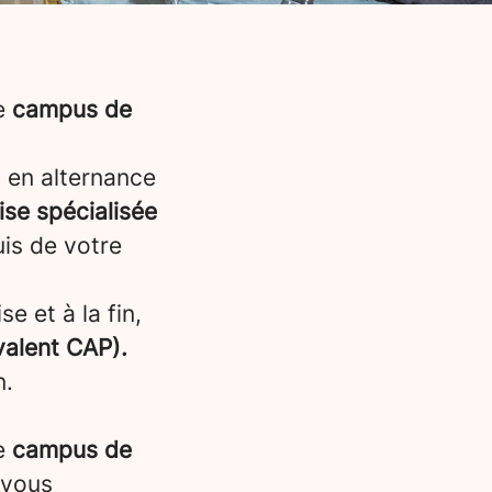
re
campus de
 en alternance
ise spécialisée
uis de votre
e et à la fin,
valent CAP).
n.
e
campus de
, vous