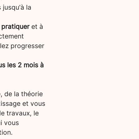
 jusqu’à la
 pratiquer
et à
ectement
llez progresser
s les 2 mois à
, de la théorie
tissage et vous
e travaux, le
i vous
tion.