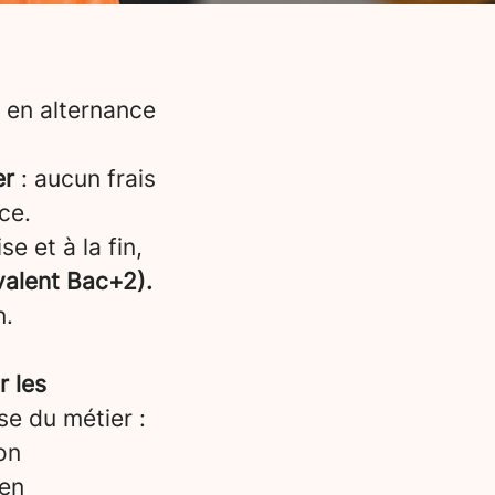
 en alternance
er
: aucun frais
ce.
e et à la fin,
ivalent Bac+2).
n.
r les
e du métier :
on
 en