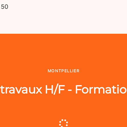
s
50
MONTPELLIER
travaux H/F - Formatio