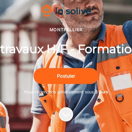
MONTPELLIER
travaux H/F - Formatio
Postuler
Nous répondons généralement sous
3 jours