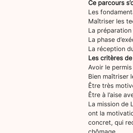
Ce parcours s’o
Les fondament
Maîtriser les t
La préparation 
La phase d’exéc
La réception d
Les critères de
Avoir le permis
Bien maîtriser 
Être très motiv
Être à l’aise a
La mission de L
ont la motivati
concret, qui re
chômage.