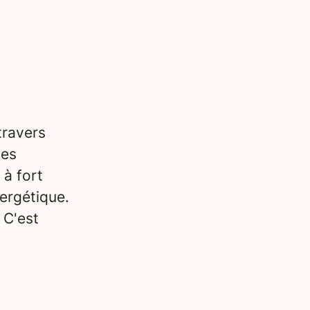
travers
des
 à fort
ergétique.
 C'est