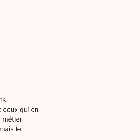
t
ts
t ceux qui en
n métier
mais le