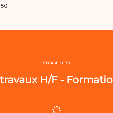
s
50
STRASBOURG
travaux H/F - Formatio