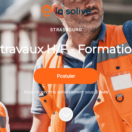
STRASBOURG
travaux H/F - Formatio
Postuler
Nous répondons généralement sous
3 jours