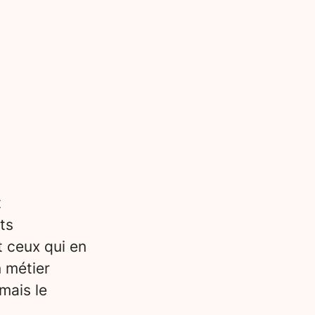
t
ts
t ceux qui en
n métier
mais le