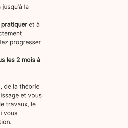
 jusqu’à la
 pratiquer
et à
ectement
llez progresser
s les 2 mois à
, de la théorie
tissage et vous
e travaux, le
i vous
tion.