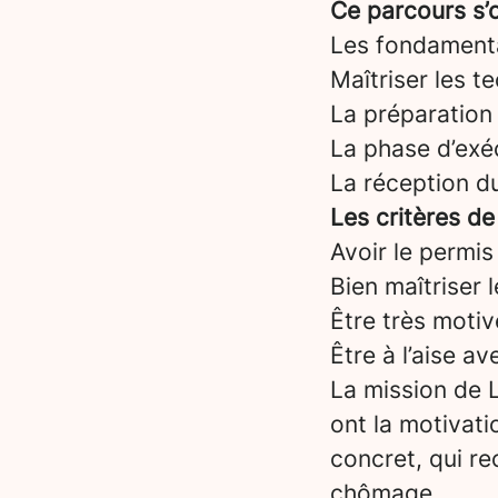
Ce parcours s’o
Les fondament
Maîtriser les t
La préparation 
La phase d’exéc
La réception d
Les critères de
Avoir le permis
Bien maîtriser 
Être très motiv
Être à l’aise a
La mission de L
ont la motivati
concret, qui re
chômage.