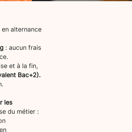
 en alternance
rg
: aucun frais
ce.
e et à la fin,
ivalent Bac+2).
n.
r les
e du métier :
on
 en