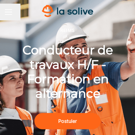
Partager la page
MENU CARRIÈRE
REIMS
Conducteur de
travaux H/F -
Formation en
alternance
Postuler