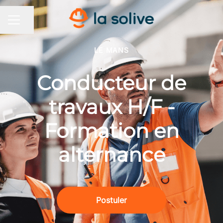
Partager la page
MENU CARRIÈRE
LE MANS
Conducteur de
travaux H/F -
Formation en
alternance
Postuler