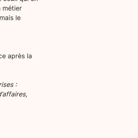
n métier
mais le
ce après la
ises :
affaires,