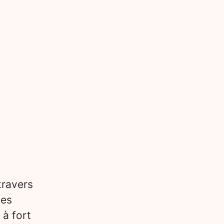
travers
des
 à fort