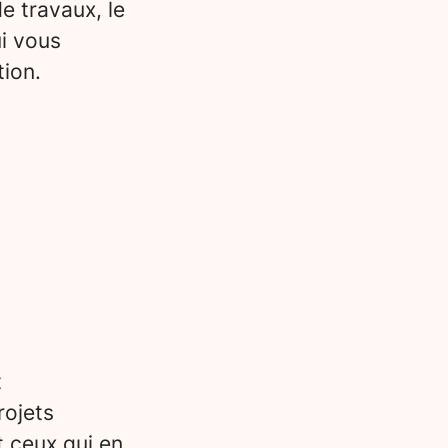
e travaux, le
i vous
tion.
t
rojets
t ceux qui en