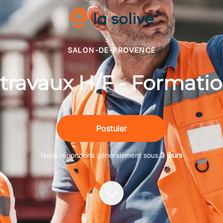
SALON-DE-PROVENCE
travaux H/F - Formatio
Postuler
Nous répondons généralement sous
3 jours