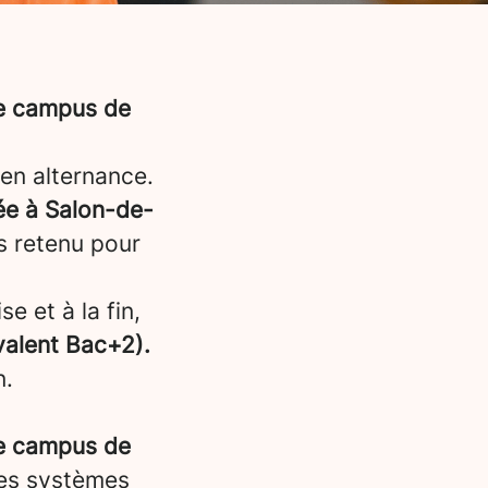
re campus de
en alternance.
ée à
Salon-de-
es retenu pour
e et à la fin,
ivalent Bac+2).
n.
re campus de
les systèmes