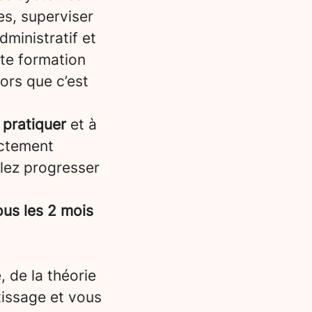
es, superviser
dministratif et
tte formation
lors que c’est
 pratiquer
et à
ectement
llez progresser
us les 2 mois
, de la théorie
tissage et vous