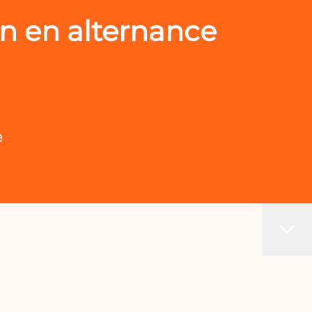
n en alternance
e