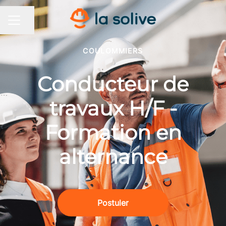
Partager la page
MENU CARRIÈRE
COULOMMIERS
Conducteur de
travaux H/F -
Formation en
alternance
Postuler