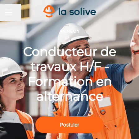
Partager la page
MENU CARRIÈRE
ANNECY
Conducteur de
travaux H/F -
Formation en
alternance
Postuler