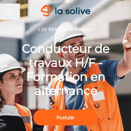
Partager la page
MENU CARRIÈRE
LES PENNES MIRABEAU
Conducteur de
travaux H/F -
Formation en
alternance
Postuler