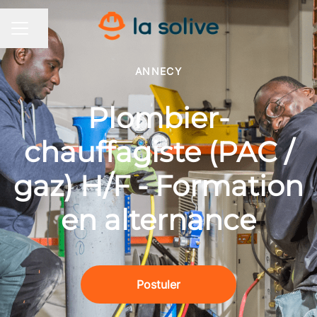
Partager la page
MENU CARRIÈRE
ANNECY
Plombier-
chauffagiste (PAC /
gaz) H/F - Formation
en alternance
Postuler