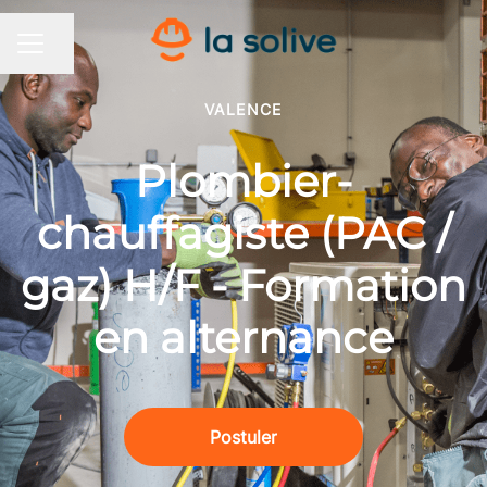
Partager la page
MENU CARRIÈRE
VALENCE
Plombier-
chauffagiste (PAC /
gaz) H/F - Formation
en alternance
Postuler