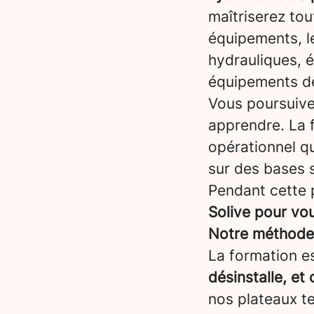
maîtriserez tou
équipements, l
hydrauliques, él
équipements de
Vous poursuiv
apprendre. La 
opérationnel qu
sur des bases s
Pendant cette 
Solive pour vo
Notre méthode :
La formation es
désinstalle, et
nos plateaux t