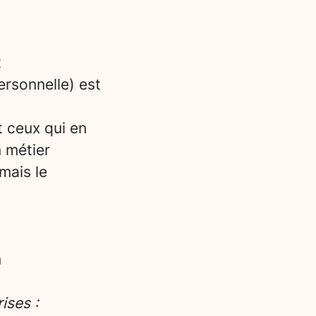
t
ersonnelle) est
t ceux qui en
n métier
mais le
n
ises :