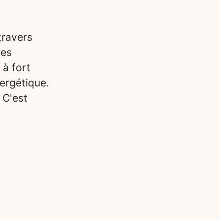
travers
des
 à fort
ergétique.
 C'est