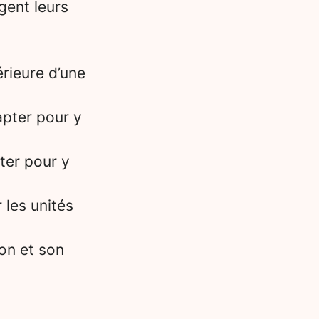
gent leurs
érieure d’une
apter pour y
ter pour y
 les unités
ion et son