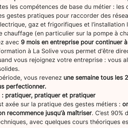
tes les compétences de base du métier : les ou
es gestes pratiques pour raccorder des rése
ectrique, gaz et frigorifiques et l’installation 
 chauffage (en particulier sur la pompe à cha
ez avec
9 mois en entreprise pour continuer à
formation à La Solive vous permet d’être dir
and vous rejoignez votre entreprise : vous a
olides.
période, vous revenez
une semaine tous les 2
us perfectionner.
 pratiquer, pratiquer et pratiquer
t axée sur la pratique des gestes métiers :
on
 on recommence jusqu’à maîtriser
. C’est 90% 
echniques, avec quelques cours théoriques ess