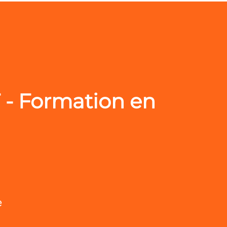
F - Formation en
e