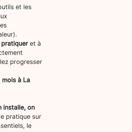
tils et les
aux
les
leur).
 pratiquer
et à
ectement
llez progresser
 mois à La
 installe, on
de pratique sur
entiels, le