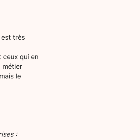
t
 est très
t ceux qui en
n métier
mais le
n
ises :