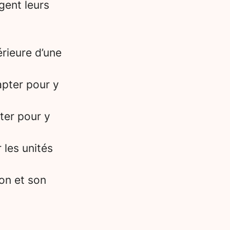
gent leurs
érieure d’une
apter pour y
ter pour y
 les unités
ion et son