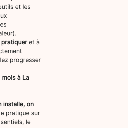
tils et les
aux
les
leur).
 pratiquer
et à
ectement
llez progresser
 mois à La
 installe, on
de pratique sur
entiels, le