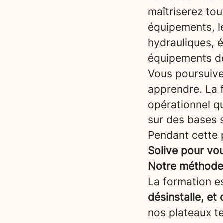
maîtriserez tou
équipements, l
hydrauliques, él
équipements de
Vous poursuiv
apprendre. La 
opérationnel qu
sur des bases s
Pendant cette 
Solive pour vo
Notre méthode :
La formation es
désinstalle, et
nos plateaux t