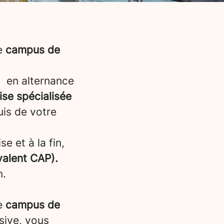
re
campus de
F en alternance
ise spécialisée
uis de votre
e et à la fin,
valent CAP).
n.
e
campus de
nsive, vous