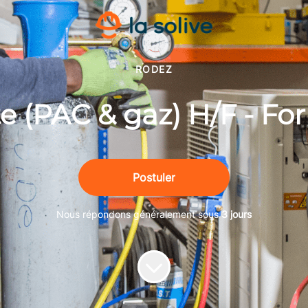
RODEZ
e (PAC & gaz) H/F - Fo
Postuler
Nous répondons généralement sous
3 jours