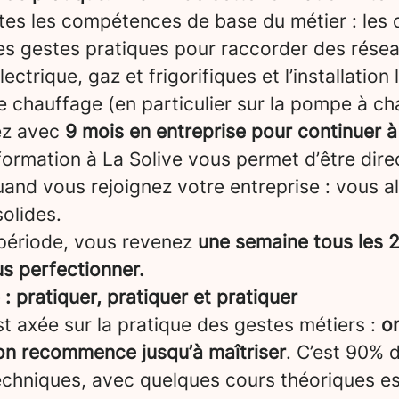
tes les compétences de base du métier : les ou
es gestes pratiques pour raccorder des rése
ectrique, gaz et frigorifiques et l’installation 
 chauffage (en particulier sur la pompe à cha
ez avec
9 mois en entreprise pour continuer à
formation à La Solive vous permet d’être dir
and vous rejoignez votre entreprise : vous a
olides.
période, vous revenez
une semaine tous les 2
us perfectionner.
 pratiquer, pratiquer et pratiquer
t axée sur la pratique des gestes métiers :
on
 on recommence jusqu’à maîtriser
. C’est 90% 
echniques, avec quelques cours théoriques ess