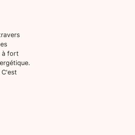
travers
des
 à fort
ergétique.
 C'est