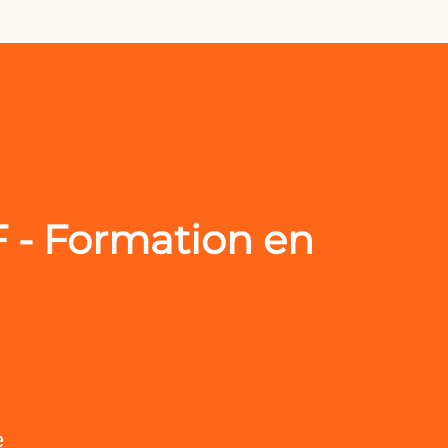
F - Formation en
e