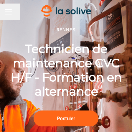
Partager la page
MENU CARRIÈRE
RENNES
Technicien de
maintenance CVC
H/F - Formation en
alternance
Postuler