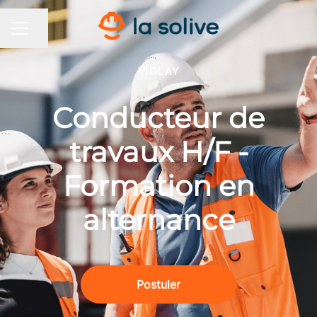
Partager la page
MENU CARRIÈRE
VIOLAY
Conducteur de
travaux H/F -
Formation en
alternance
Postuler