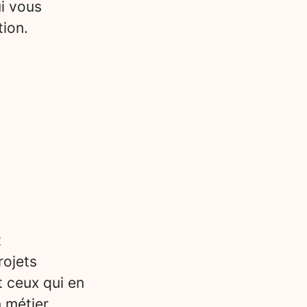
i vous
tion.
t
rojets
t ceux qui en
n métier