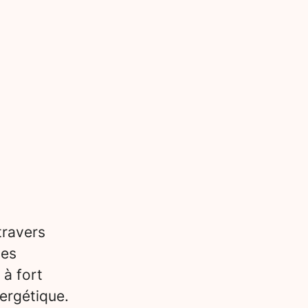
travers
des
 à fort
ergétique.