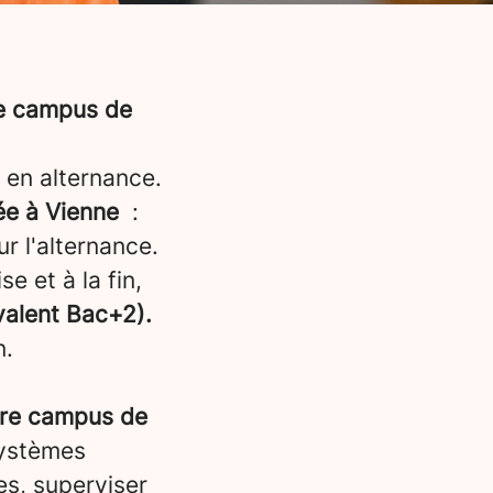
re campus de
 en alternance.
ée à Vienne
:
r l'alternance.
e et à la fin,
ivalent Bac+2).
n.
tre campus de
systèmes
es, superviser