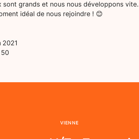
x sont grands et nous nous développons vite.
ment idéal de nous rejoindre ! 😊
n
2021
s
50
VIENNE