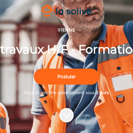
VIENNE
travaux H/F - Formatio
Postuler
Nous répondons généralement sous
3 jours