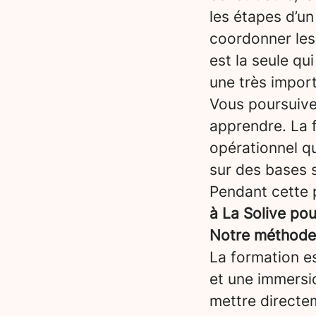
les étapes d’un 
coordonner les 
est la seule qui
une très impor
Vous poursuiv
apprendre. La 
opérationnel qu
sur des bases s
Pendant cette 
à La Solive po
Notre méthode :
La formation es
et une immersi
mettre directem