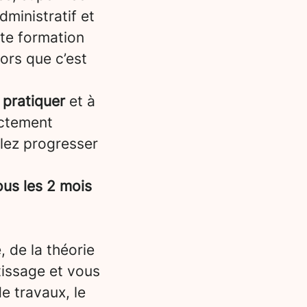
dministratif et
tte formation
lors que c’est
 pratiquer
et à
ectement
llez progresser
us les 2 mois
, de la théorie
tissage et vous
e travaux, le