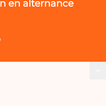
n en alternance
e