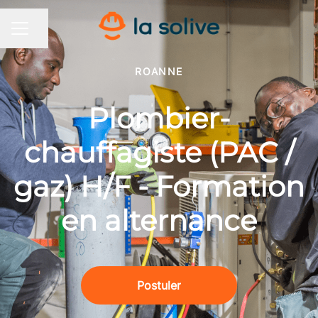
Partager la page
MENU CARRIÈRE
ROANNE
Plombier-
chauffagiste (PAC /
gaz) H/F - Formation
en alternance
Postuler