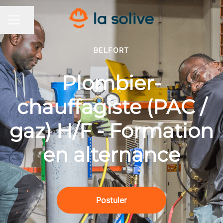
Partager la page
MENU CARRIÈRE
BELFORT
Plombier-
chauffagiste (PAC /
gaz) H/F - Formation
en alternance
Postuler