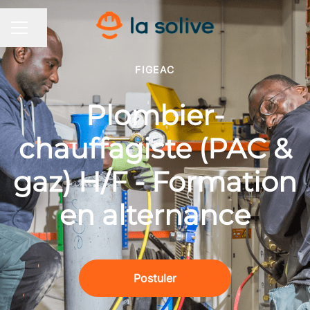
Partager la page
MENU CARRIÈRE
FIGEAC
Plombier-
chauffagiste (PAC &
gaz) H/F - Formation
en alternance
Postuler