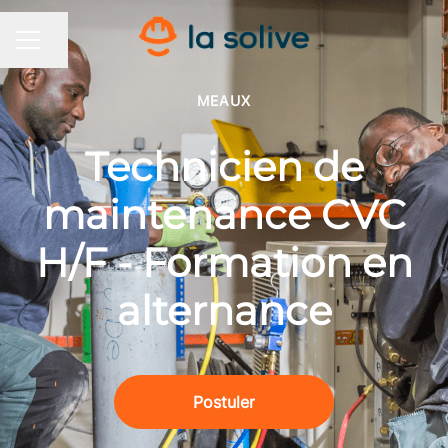
Partager la page
MENU CARRIÈRE
MEAUX
Technicien de
maintenance CVC
H/F - Formation en
alternance
Postuler